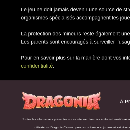
Le jeu ne doit jamais devenir une source de st
organismes spécialisés accompagnent les joueu
La protection des mineurs reste également une 
Les parents sont encouragés à surveiller l’usage
Pour en savoir plus sur la manière dont vos inf
confidentialité
.
À P
Toutes les informations présentes sur ce site sont fournies à titre informatif 
utilisateurs. Dragonia Casino opère sous licence anjouane et est rése