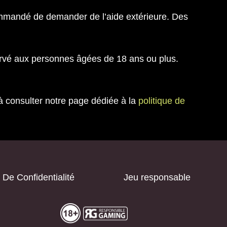
commandé de demander de l’aide extérieure. Des
servé aux personnes âgées de 18 ans ou plus.
 à consulter notre page dédiée à la
politique de
e De Confidentialité
Jeu responsable