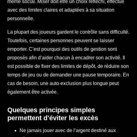
même social. Miser doit être un choix réfléchi, effectué
avec des limites claires et adaptées à sa situation
personnelle.
La plupart des joueurs gardent le contrôle sans difficulté.
Toutefois, certaines personnes peuvent se laisser
emporter. C’est pourquoi des outils de gestion sont
proposés afin d’aider chacun à encadrer son activité. Il
est possible de fixer des limites de dépôt, de réduire son
temps de jeu ou de demander une pause temporaire. En
cas de besoin, une auto-exclusion plus longue peut
également être activée.
Quelques principes simples
permettent d’éviter les excès
Ne jamais jouer avec de l’argent destiné aux